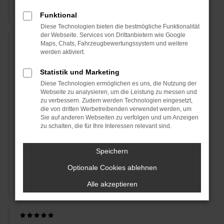
Ufuk D., 28.06.2024
Funktional
Diese Technologien bieten die bestmögliche Funktionalität
der Webseite. Services von Drittanbietern wie Google
Maps, Chats, Fahrzeugbewertungssystem und weitere
werden aktiviert.
Krisztina V.
Statistik und Marketing
Wir haben unser Auto bei Autozentrum Specht vor 2
Diese Technologien ermöglichen es uns, die Nutzung der
Tagen abgeholt Von Kontaktaufnahme bis auf
Webseite zu analysieren, um die Leistung zu messen und
Abholung ging alles sehr einfach. Das Auto befand
zu verbessern. Zudem werden Technologien eingesetzt,
sich in beschriebenen Zustand. Herr Specht hat uns
die von dritten Werbetreibenden verwendet werden, um
Sie auf anderen Webseiten zu verfolgen und um Anzeigen
sehr viel geholfen, hatte auch sehr viel Geduld mit
zu schalten, die für Ihre Interessen relevant sind.
uns. Alle Mitarbeiter waren sehr nett und Freundlich,
man könnte das Auto in ruhe anschauen. Bei
Inzahlungnahme haben wir auch ein faire Preis für
Speichern
unser alte Fahrzeug erhalten. Immer wirder gerne
Optionale Cookies ablehnen
dort ein Auto kaufen. Empfehlenswert
Alle akzeptieren
Krisztina V., 26.06.2024