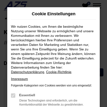
0
Zum
MENÜ
Hauptinhalt
Cookie Einstellungen
springen
Startseite
Unternehmen
Kunden über uns
Wir nutzen Cookies, um Ihnen die bestmögliche
Kundenmeinungen
Nutzung unserer Webseite zu ermöglichen und unsere
Kommunikation mit Ihnen zu verbessern. Wir
berücksichtigen hierbei Ihre Präferenzen und
Ihre Meinung ist uns wichtig
verarbeiten Daten für Marketing und Statistiken nur,
wenn Sie uns Ihre Einwilligung geben. Wenn Sie zu
einem späteren Zeitpunkt Ihre Meinung ändern, können
Sie die Einwilligung jederzeit für die Zukunft widerrufen.
Das schreiben Kunden über uns:
Weitere Informationen zum Umfang der
Datenverarbeitung finden Sie hier:
Datenschutzerklärung
,
Cookie-Richtlinie
Jetzt Meinung schreiben
.
Impressum
Folgende Kategorien von Cookies werden von uns eingesetzt:
Ufuk D.
Essentiell
Top ehrlicher Händler.... 3. Auto bei Ihm gekauft ????
Diese Technologien sind erforderlich, um die
Kernfunktionalität der Webseite zu gewährleisten.
1x Specht immer Specht????