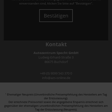
einverstanden sind, klicken Sie bitte auf "Bestätigen".
Bestätigen
Kontakt
Autozentrum Specht GmbH
Ludwig-Erhard-Straße 3
86675 Buchdorf
+49 (0) 9099 543 370 0
info@azs-online.de
Ehemaliger Neupreis (Unverbindliche Preisempfehlung des Herstellers am Tag
1
der Erstzulassung).
Der errechnete Preisvorteil sowie die angegebene Ersparnis errechnet sich
gegenüber der ehemaligen unverbindlichen Preisempfehlung des Herstellers am
Tag der Erstzulassung (Neupreis).