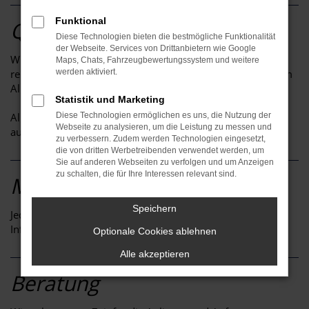
Funktional
Qualität der Fahrzeuge
Diese Technologien bieten die bestmögliche Funktionalität
der Webseite. Services von Drittanbietern wie Google
Wir bieten unseren Kunden ausschließlich Fahrzeuge ohne
Maps, Chats, Fahrzeugbewertungssystem und weitere
relevante Vorschäden, sauberer Service-Historie und gutem
werden aktiviert.
Allgemeinzustand an.
Statistik und Marketing
Alle Fahrzeuge müssen so beschaffen sein, dass wir diese
Diese Technologien ermöglichen es uns, die Nutzung der
Webseite zu analysieren, um die Leistung zu messen und
auch selbst erwerben würden.
zu verbessern. Zudem werden Technologien eingesetzt,
die von dritten Werbetreibenden verwendet werden, um
Sie auf anderen Webseiten zu verfolgen und um Anzeigen
zu schalten, die für Ihre Interessen relevant sind.
Maximale Transparenz
Speichern
Jeder Kunde erhält unaufgefordert alle relevanten
Informationen zum Wunschfahrzeug.
Optionale Cookies ablehnen
Alle akzeptieren
Beratung