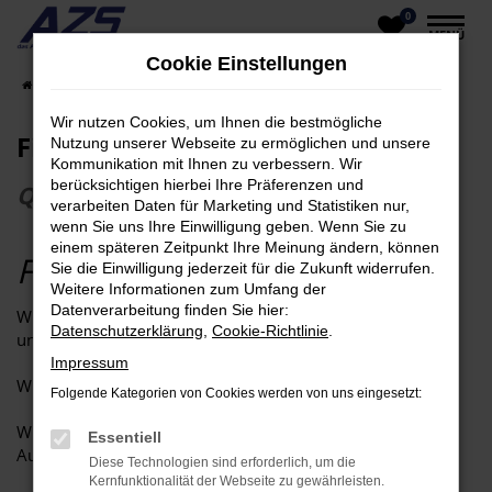
0
Zum
MENÜ
Hauptinhalt
Cookie Einstellungen
springen
Startseite
Unternehmen
Firmengrundsätze
Wir nutzen Cookies, um Ihnen die bestmögliche
Firmengrundsätze
Nutzung unserer Webseite zu ermöglichen und unsere
Kommunikation mit Ihnen zu verbessern. Wir
berücksichtigen hierbei Ihre Präferenzen und
Qualität in allen Bereichen
verarbeiten Daten für Marketing und Statistiken nur,
wenn Sie uns Ihre Einwilligung geben. Wenn Sie zu
einem späteren Zeitpunkt Ihre Meinung ändern, können
Fahrzeugkauf als Erlebnis
Sie die Einwilligung jederzeit für die Zukunft widerrufen.
Weitere Informationen zum Umfang der
Datenverarbeitung finden Sie hier:
Wir haben Spaß an unserer Arbeit und am Umgang mit
Datenschutzerklärung
,
Cookie-Richtlinie
.
unseren Kunden.
Impressum
Wir gehen fair und freundlich mit unseren Kunden um.
Folgende Kategorien von Cookies werden von uns eingesetzt:
Wir sorgen stets für ein positives Klima in unserem
Essentiell
Autohaus
Diese Technologien sind erforderlich, um die
Kernfunktionalität der Webseite zu gewährleisten.