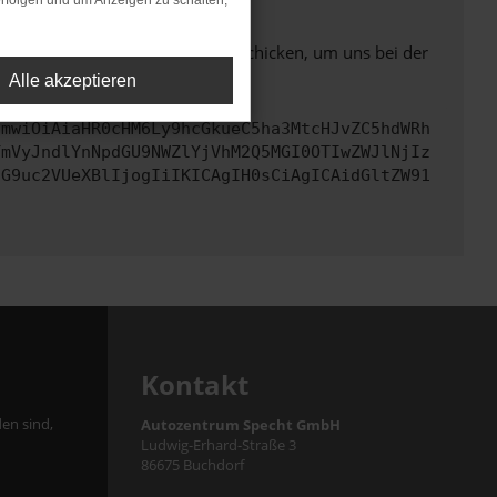
rfolgen und um Anzeigen zu schalten,
ben. Du kannst uns diesen Text schicken, um uns bei der
Alle akzeptieren
cmwiOiAiaHR0cHM6Ly9hcGkueC5ha3MtcHJvZC5hdWRh
YmVyJndlYnNpdGU9NWZlYjVhM2Q5MGI0OTIwZWJlNjIz
cG9uc2VUeXBlIjogIiIKICAgIH0sCiAgICAidGltZW91
Kontakt
en sind,
Autozentrum Specht GmbH
Ludwig-Erhard-Straße 3
86675 Buchdorf