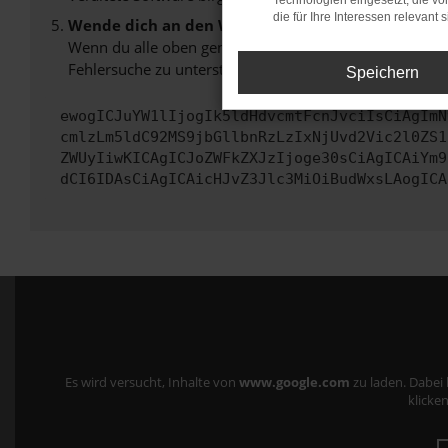
Technologien eingesetzt, die v
die für Ihre Interessen relevant s
Wende dich an den Webseitenbetreiber.
Wenn du alle oben genannten Schritte versucht hast, k
Fehlersuche zu unterstützen:
Speichern
ewogICJuYW1lIjogIk5ldHdvcmtFcnJvciIsCiAgImN
cmlzLm5ldC92MS9jbGllbnRzLzIxNjUvd2Vic2l0ZS1
ZWUyIiwKICAgICJoZWFkZXJzIjoge30sCiAgICAiYm9
dCI6IDAsCiAgICAicHJvZ3Jlc3MiOiBudWxsLAogICA
Es wird versucht, Inhalte von
www.google.com
zu laden. Dabei
klicken