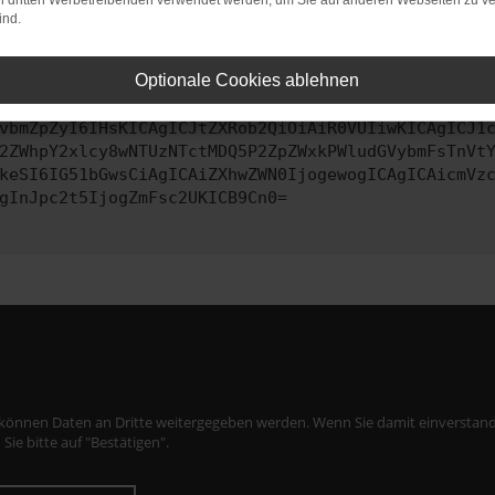
on dritten Werbetreibenden verwendet werden, um Sie auf anderen Webseiten zu ve
ind.
ontaktiere uns bitte. Wir werden versuchen, das Problem zu behe
Optionale Cookies ablehnen
vbmZpZyI6IHsKICAgICJtZXRob2QiOiAiR0VUIiwKICAgICJ1
2ZWhpY2xlcy8wNTUzNTctMDQ5P2ZpZWxkPWludGVybmFsTnVt
keSI6IG51bGwsCiAgICAiZXhwZWN0IjogewogICAgICAicmVz
gInJpc2t5IjogZmFsc2UKICB9Cn0=
 können Daten an Dritte weitergegeben werden. Wenn Sie damit einverstand
 Sie bitte auf "Bestätigen".