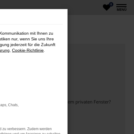
0
MENÜ
 Kommunikation mit Ihnen zu
stiken nur, wenn Sie uns Ihre
ung jederzeit für die Zukunft
ärung
,
Cookie-Richtlinie
.
inem anderen Browser oder in einem privaten Fenster?
Maps, Chats,
nd zu verbessern. Zudem werden
ht mehr unterstützt werden.