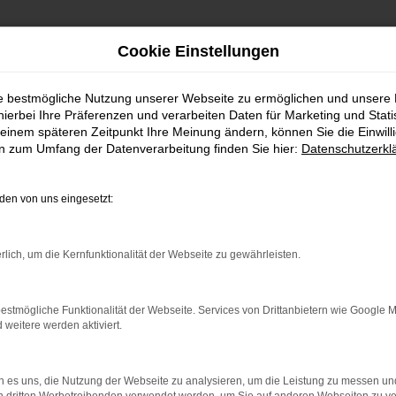
Cookie Einstellungen
ie bestmögliche Nutzung unserer Webseite zu ermöglichen und unsere
hierbei Ihre Präferenzen und verarbeiten Daten für Marketing und Stati
einem späteren Zeitpunkt Ihre Meinung ändern, können Sie die Einwillig
en zum Umfang der Datenverarbeitung finden Sie hier:
Datenschutzerkl
en von uns eingesetzt:
indung.
hine?
rlich, um die Kernfunktionalität der Webseite zu gewährleisten.
aden bestimmter Seiten verhindern. Funktioniert die Seite in e
estmögliche Funktionalität der Webseite. Services von Drittanbietern wie Google 
eitere werden aktiviert.
 zu beheben.
bssystem auf dem neuesten Stand sind.
 es uns, die Nutzung der Webseite zu analysieren, um die Leistung zu messen u
ko, sondern kann auch dazu führen, dass bestimmte Funktionen nic