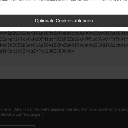
on dritten Werbetreibenden verwendet werden, um Sie auf anderen Webseiten zu ve
ind.
ontaktiere uns bitte. Wir werden versuchen, das Problem zu behe
Optionale Cookies ablehnen
vbmZpZyI6IHsKICAgICJtZXRob2QiOiAiR0VUIiwKICAgICJ1
2ZWhpY2xlcy8wNzQ5NjgtMDIzP2ZpZWxkPWludGVybmFsTnVt
keSI6IG51bGwsCiAgICAiZXhwZWN0IjogewogICAgICAicmVz
gInJpc2t5IjogZmFsc2UKICB9Cn0=
 können Daten an Dritte weitergegeben werden. Wenn Sie damit einverstand
 Sie bitte auf "Bestätigen".