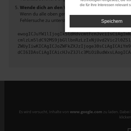
Technologien eingesetzt, die v
die für Ihre Interessen relevant s
Wende dich an den Webseitenbetreiber.
Wenn du alle oben genannten Schritte versucht hast, k
Fehlersuche zu unterstützen:
Speichern
ewogICJuYW1lIjogIk5ldHdvcmtFcnJvciIsCiAgImN
cmlzLm5ldC92MS9jbGllbnRzLzIxNjUvd2Vic2l0ZS1
ZWUyIiwKICAgICJoZWFkZXJzIjoge30sCiAgICAiYm9
dCI6IDAsCiAgICAicHJvZ3Jlc3MiOiBudWxsLAogICA
Es wird versucht, Inhalte von
www.google.com
zu laden. Dabei
klicken