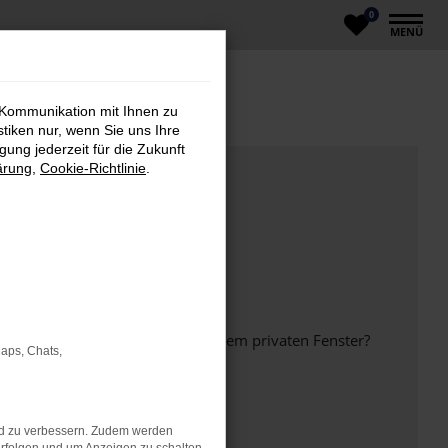
0
MENÜ
 Kommunikation mit Ihnen zu
stiken nur, wenn Sie uns Ihre
ung jederzeit für die Zukunft
ärung
,
Cookie-Richtlinie
.
inem anderen Browser oder in einem privaten Fenster?
Maps, Chats,
nd zu verbessern. Zudem werden
ht mehr unterstützt werden.