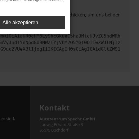
rfolgen und um Anzeigen zu schalten,
ben. Du kannst uns diesen Text schicken, um uns bei der
Alle akzeptieren
cmwiOiAiaHR0cHM6Ly9hcGkueC5ha3MtcHJvZC5hdWRh
YmVyJndlYnNpdGU9NWZlYjVhM2Q5MGI0OTIwZWJlNjIz
cG9uc2VUeXBlIjogIiIKICAgIH0sCiAgICAidGltZW91
Kontakt
en sind,
Autozentrum Specht GmbH
Ludwig-Erhard-Straße 3
86675 Buchdorf