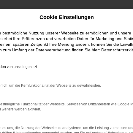
Cookie Einstellungen
ie bestmögliche Nutzung unserer Webseite zu ermöglichen und unsere
hierbei Ihre Präferenzen und verarbeiten Daten für Marketing und Stati
einem späteren Zeitpunkt Ihre Meinung ändern, können Sie die Einwillig
en zum Umfang der Datenverarbeitung finden Sie hier:
Datenschutzerkl
en von uns eingesetzt:
indung.
hine?
rlich, um die Kernfunktionalität der Webseite zu gewährleisten.
aden bestimmter Seiten verhindern. Funktioniert die Seite in e
estmögliche Funktionalität der Webseite. Services von Drittanbietern wie Google 
eitere werden aktiviert.
 zu beheben.
bssystem auf dem neuesten Stand sind.
 es uns, die Nutzung der Webseite zu analysieren, um die Leistung zu messen u
ko, sondern kann auch dazu führen, dass bestimmte Funktionen nic