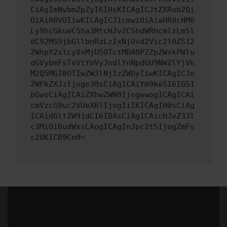
CiAgImNvbmZpZyI6IHsKICAgICJtZXRob2Qi
OiAiR0VUIiwKICAgICJ1cmwiOiAiaHR0cHM6
Ly9hcGkueC5ha3MtcHJvZC5hdWRhcmlzLm5l
dC92MS9jbGllbnRzLzIxNjUvd2Vic2l0ZS12
ZWhpY2xlcy8xMjU5OTctMDA0P2ZpZWxkPWlu
dGVybmFsTnVtYmVyJndlYnNpdGU9NWZlYjVh
M2Q5MGI0OTIwZWJlNjIzZWUyIiwKICAgICJo
ZWFkZXJzIjoge30sCiAgICAiYm9keSI6IG51
bGwsCiAgICAiZXhwZWN0IjogewogICAgICAi
cmVzcG9uc2VUeXBlIjogIiIKICAgIH0sCiAg
ICAidGltZW91dCI6IDAsCiAgICAicHJvZ3Jl
c3MiOiBudWxsLAogICAgInJpc2t5IjogZmFs
c2UKICB9Cn0=