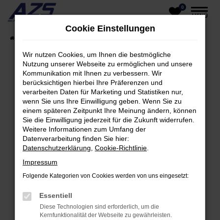
0
Zum
MENÜ
Hauptinhalt
Cookie Einstellungen
springen
Startseite
Fahrzeugangebote
Unser Fahrzeugangebot
Wir nutzen Cookies, um Ihnen die bestmögliche
Nutzung unserer Webseite zu ermöglichen und unsere
Kommunikation mit Ihnen zu verbessern. Wir
Fehler: Network Error
berücksichtigen hierbei Ihre Präferenzen und
verarbeiten Daten für Marketing und Statistiken nur,
Beim Laden ist ein Fehler aufgetreten.
wenn Sie uns Ihre Einwilligung geben. Wenn Sie zu
einem späteren Zeitpunkt Ihre Meinung ändern, können
Hier sind ein paar Tipps, die dir helfen können:
Sie die Einwilligung jederzeit für die Zukunft widerrufen.
Weitere Informationen zum Umfang der
Überprüfe deine Firewall und deine
Datenverarbeitung finden Sie hier:
Internetverbindung.
Datenschutzerklärung
,
Cookie-Richtlinie
.
Laden andere Webseiten, zum Beispiel deine
Impressum
Suchmaschine?
Folgende Kategorien von Cookies werden von uns eingesetzt:
Prüfe deine Browsererweiterungen.
Manche Erweiterungen, wie Werbeblocker,
Essentiell
können das Laden bestimmter Seiten
Diese Technologien sind erforderlich, um die
verhindern. Funktioniert die Seite in einem
Kernfunktionalität der Webseite zu gewährleisten.