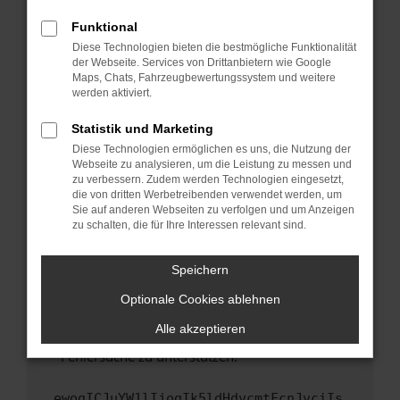
anderen Browser oder in einem privaten
Fenster?
Funktional
Starte dein Gerät neu.
Diese Technologien bieten die bestmögliche Funktionalität
der Webseite. Services von Drittanbietern wie Google
Das kann manchmal helfen, vorübergehende
Maps, Chats, Fahrzeugbewertungssystem und weitere
Probleme zu beheben.
werden aktiviert.
Stelle sicher, dass dein Browser und dein
Statistik und Marketing
Betriebssystem auf dem neuesten Stand
Diese Technologien ermöglichen es uns, die Nutzung der
sind.
Webseite zu analysieren, um die Leistung zu messen und
Veraltete Software birgt nicht nur ein
zu verbessern. Zudem werden Technologien eingesetzt,
Sicherheitsrisiko, sondern kann auch dazu
die von dritten Werbetreibenden verwendet werden, um
führen, dass bestimmte Funktionen nicht mehr
Sie auf anderen Webseiten zu verfolgen und um Anzeigen
zu schalten, die für Ihre Interessen relevant sind.
unterstützt werden.
Wende dich an den Webseitenbetreiber.
Speichern
Wenn du alle oben genannten Schritte versucht
hast, kontaktiere uns bitte. Wir werden
Optionale Cookies ablehnen
versuchen, das Problem zu beheben. Du kannst
Alle akzeptieren
uns diesen Text schicken, um uns bei der
Fehlersuche zu unterstützen:
ewogICJuYW1lIjogIk5ldHdvcmtFcnJvciIs