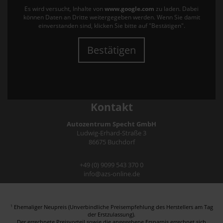
Es wird versucht, Inhalte von
www.google.com
zu laden. Dabei
können Daten an Dritte weitergegeben werden. Wenn Sie damit
einverstanden sind, klicken Sie bitte auf "Bestätigen".
Bestätigen
Kontakt
Autozentrum Specht GmbH
Ludwig-Erhard-Straße 3
86675 Buchdorf
+49 (0) 9099 543 370 0
info@azs-online.de
Ehemaliger Neupreis (Unverbindliche Preisempfehlung des Herstellers am Tag
1
der Erstzulassung).
Der errechnete Preisvorteil sowie die angegebene Ersparnis errechnet sich