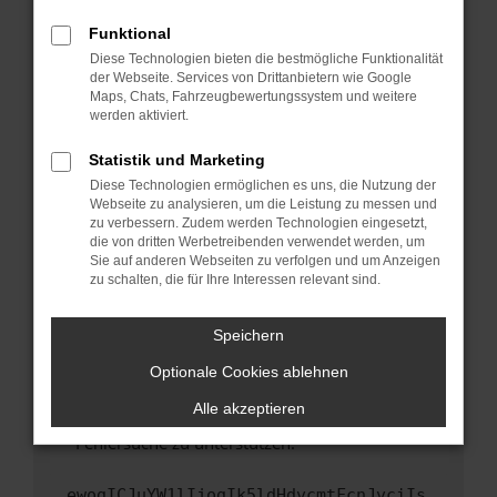
anderen Browser oder in einem privaten
Fenster?
Funktional
Starte dein Gerät neu.
Diese Technologien bieten die bestmögliche Funktionalität
der Webseite. Services von Drittanbietern wie Google
Das kann manchmal helfen, vorübergehende
Maps, Chats, Fahrzeugbewertungssystem und weitere
Probleme zu beheben.
werden aktiviert.
Stelle sicher, dass dein Browser und dein
Statistik und Marketing
Betriebssystem auf dem neuesten Stand
Diese Technologien ermöglichen es uns, die Nutzung der
sind.
Webseite zu analysieren, um die Leistung zu messen und
Veraltete Software birgt nicht nur ein
zu verbessern. Zudem werden Technologien eingesetzt,
Sicherheitsrisiko, sondern kann auch dazu
die von dritten Werbetreibenden verwendet werden, um
führen, dass bestimmte Funktionen nicht mehr
Sie auf anderen Webseiten zu verfolgen und um Anzeigen
zu schalten, die für Ihre Interessen relevant sind.
unterstützt werden.
Wende dich an den Webseitenbetreiber.
Speichern
Wenn du alle oben genannten Schritte versucht
hast, kontaktiere uns bitte. Wir werden
Optionale Cookies ablehnen
versuchen, das Problem zu beheben. Du kannst
Alle akzeptieren
uns diesen Text schicken, um uns bei der
Fehlersuche zu unterstützen:
ewogICJuYW1lIjogIk5ldHdvcmtFcnJvciIs