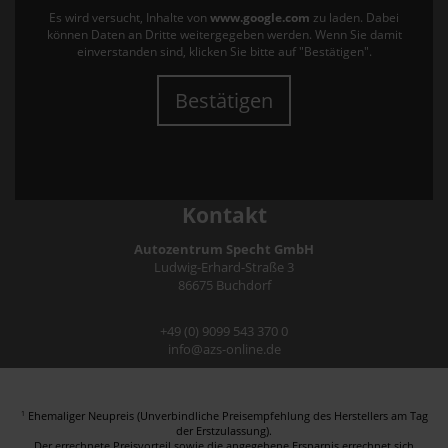
Es wird versucht, Inhalte von
www.google.com
zu laden. Dabei
können Daten an Dritte weitergegeben werden. Wenn Sie damit
einverstanden sind, klicken Sie bitte auf "Bestätigen".
Bestätigen
Kontakt
Autozentrum Specht GmbH
Ludwig-Erhard-Straße 3
86675 Buchdorf
+49 (0) 9099 543 370 0
info@azs-online.de
Ehemaliger Neupreis (Unverbindliche Preisempfehlung des Herstellers am Tag
1
der Erstzulassung).
Der errechnete Preisvorteil sowie die angegebene Ersparnis errechnet sich