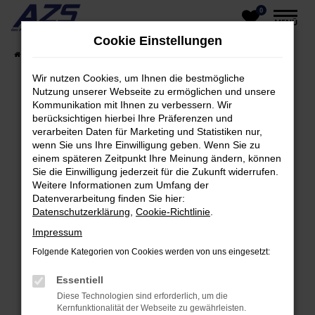
0
Zum
MENÜ
Hauptinhalt
Cookie Einstellungen
springen
Startseite
Fahrzeugangebote
Unser Fahrzeugangebot
Wir nutzen Cookies, um Ihnen die bestmögliche
Nutzung unserer Webseite zu ermöglichen und unsere
Kommunikation mit Ihnen zu verbessern. Wir
Fehler: Network Error
berücksichtigen hierbei Ihre Präferenzen und
verarbeiten Daten für Marketing und Statistiken nur,
Beim Laden ist ein Fehler aufgetreten.
wenn Sie uns Ihre Einwilligung geben. Wenn Sie zu
einem späteren Zeitpunkt Ihre Meinung ändern, können
Hier sind ein paar Tipps, die dir helfen können:
Sie die Einwilligung jederzeit für die Zukunft widerrufen.
Weitere Informationen zum Umfang der
Überprüfe deine Firewall und deine
Datenverarbeitung finden Sie hier:
Internetverbindung.
Datenschutzerklärung
,
Cookie-Richtlinie
.
Laden andere Webseiten, zum Beispiel deine
Impressum
Suchmaschine?
Folgende Kategorien von Cookies werden von uns eingesetzt:
Prüfe deine Browsererweiterungen.
Manche Erweiterungen, wie Werbeblocker,
Essentiell
können das Laden bestimmter Seiten
Diese Technologien sind erforderlich, um die
verhindern. Funktioniert die Seite in einem
Kernfunktionalität der Webseite zu gewährleisten.