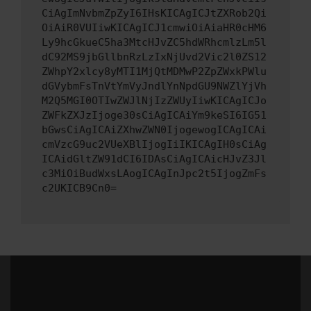
CiAgImNvbmZpZyI6IHsKICAgICJtZXRob2Qi
OiAiR0VUIiwKICAgICJ1cmwiOiAiaHR0cHM6
Ly9hcGkueC5ha3MtcHJvZC5hdWRhcmlzLm5l
dC92MS9jbGllbnRzLzIxNjUvd2Vic2l0ZS12
ZWhpY2xlcy8yMTI1MjQtMDMwP2ZpZWxkPWlu
dGVybmFsTnVtYmVyJndlYnNpdGU9NWZlYjVh
M2Q5MGI0OTIwZWJlNjIzZWUyIiwKICAgICJo
ZWFkZXJzIjoge30sCiAgICAiYm9keSI6IG51
bGwsCiAgICAiZXhwZWN0IjogewogICAgICAi
cmVzcG9uc2VUeXBlIjogIiIKICAgIH0sCiAg
ICAidGltZW91dCI6IDAsCiAgICAicHJvZ3Jl
c3MiOiBudWxsLAogICAgInJpc2t5IjogZmFs
c2UKICB9Cn0=