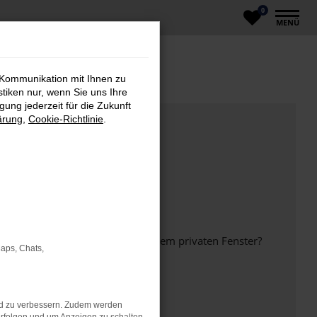
0
MENÜ
 Kommunikation mit Ihnen zu
stiken nur, wenn Sie uns Ihre
ung jederzeit für die Zukunft
ärung
,
Cookie-Richtlinie
.
inem anderen Browser oder in einem privaten Fenster?
Maps, Chats,
nd zu verbessern. Zudem werden
ht mehr unterstützt werden.