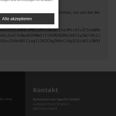
rfolgen und um Anzeigen zu schalten,
ben. Du kannst uns diesen Text schicken, um uns bei der
Alle akzeptieren
cmwiOiAiaHR0cHM6Ly9hcGkueC5ha3MtcHJvZC5hdWRh
YmVyJndlYnNpdGU9NWZlYjVhM2Q5MGI0OTIwZWJlNjIz
cG9uc2VUeXBlIjogIiIKICAgIH0sCiAgICAidGltZW91
Kontakt
en sind,
Autozentrum Specht GmbH
Ludwig-Erhard-Straße 3
86675 Buchdorf