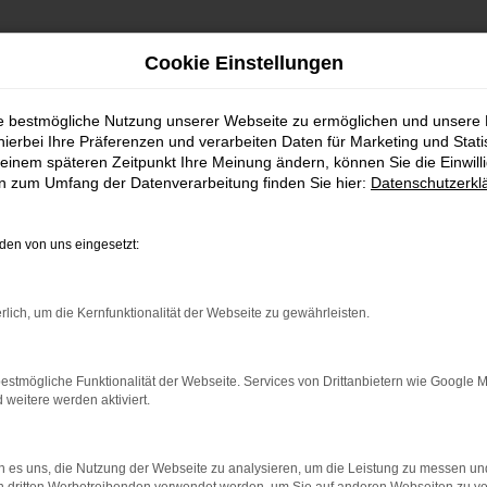
Cookie Einstellungen
ie bestmögliche Nutzung unserer Webseite zu ermöglichen und unsere
hierbei Ihre Präferenzen und verarbeiten Daten für Marketing und Stati
einem späteren Zeitpunkt Ihre Meinung ändern, können Sie die Einwillig
en zum Umfang der Datenverarbeitung finden Sie hier:
Datenschutzerkl
en von uns eingesetzt:
indung.
hine?
rlich, um die Kernfunktionalität der Webseite zu gewährleisten.
aden bestimmter Seiten verhindern. Funktioniert die Seite in e
estmögliche Funktionalität der Webseite. Services von Drittanbietern wie Google 
eitere werden aktiviert.
 zu beheben.
bssystem auf dem neuesten Stand sind.
 es uns, die Nutzung der Webseite zu analysieren, um die Leistung zu messen u
ko, sondern kann auch dazu führen, dass bestimmte Funktionen nic