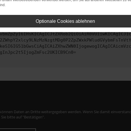
on dritten Werbetreibenden verwendet werden, um Sie auf anderen Webseiten zu ve
ind.
ontaktiere uns bitte. Wir werden versuchen, das Problem zu behe
Optionale Cookies ablehnen
vbmZpZyI6IHsKICAgICJtZXRob2QiOiAiR0VUIiwKICAgICJ1
2ZWhpY2xlcy9LNzMzNzgtMDg0P2ZpZWxkPWludGVybmFsTnVt
keSI6IG51bGwsCiAgICAiZXhwZWN0IjogewogICAgICAicmVz
gInJpc2t5IjogZmFsc2UKICB9Cn0=
 können Daten an Dritte weitergegeben werden. Wenn Sie damit einverstand
 Sie bitte auf "Bestätigen".