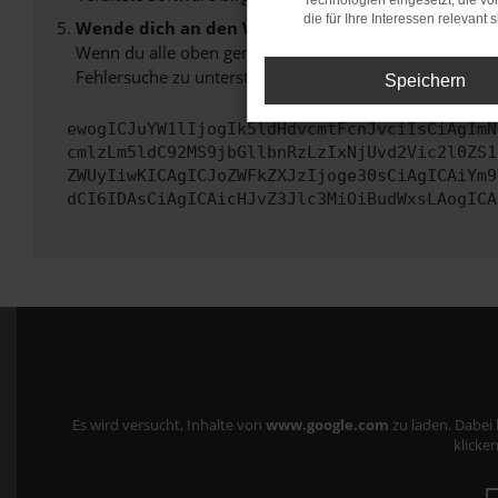
Technologien eingesetzt, die v
die für Ihre Interessen relevant s
Wende dich an den Webseitenbetreiber.
Wenn du alle oben genannten Schritte versucht hast, k
Fehlersuche zu unterstützen:
Speichern
ewogICJuYW1lIjogIk5ldHdvcmtFcnJvciIsCiAgImN
cmlzLm5ldC92MS9jbGllbnRzLzIxNjUvd2Vic2l0ZS1
ZWUyIiwKICAgICJoZWFkZXJzIjoge30sCiAgICAiYm9
dCI6IDAsCiAgICAicHJvZ3Jlc3MiOiBudWxsLAogICA
Es wird versucht, Inhalte von
www.google.com
zu laden. Dabei
klicken