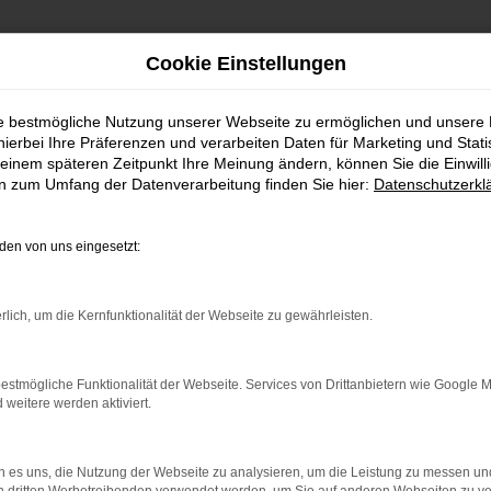
Cookie Einstellungen
ie bestmögliche Nutzung unserer Webseite zu ermöglichen und unsere
hierbei Ihre Präferenzen und verarbeiten Daten für Marketing und Stati
einem späteren Zeitpunkt Ihre Meinung ändern, können Sie die Einwillig
en zum Umfang der Datenverarbeitung finden Sie hier:
Datenschutzerkl
en von uns eingesetzt:
indung.
hine?
rlich, um die Kernfunktionalität der Webseite zu gewährleisten.
aden bestimmter Seiten verhindern. Funktioniert die Seite in e
estmögliche Funktionalität der Webseite. Services von Drittanbietern wie Google 
eitere werden aktiviert.
 zu beheben.
bssystem auf dem neuesten Stand sind.
 es uns, die Nutzung der Webseite zu analysieren, um die Leistung zu messen u
ko, sondern kann auch dazu führen, dass bestimmte Funktionen nic