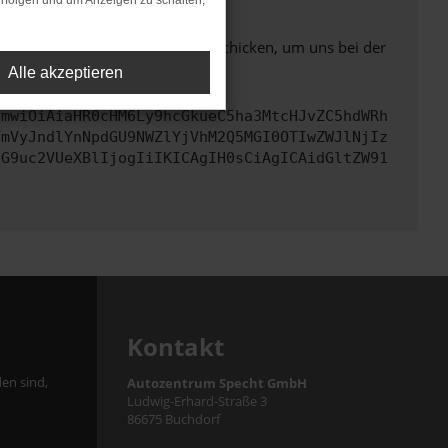
rfolgen und um Anzeigen zu schalten,
ben. Du kannst uns diesen Text schicken, um uns bei der
Alle akzeptieren
cmwiOiAiaHR0cHM6Ly9hcGkueC5ha3MtcHJvZC5hdWRh
YmVyJndlYnNpdGU9NWZlYjVhM2Q5MGI0OTIwZWJlNjIz
cG9uc2VUeXBlIjogIiIKICAgIH0sCiAgICAidGltZW91
Kontakt
en sind,
Autozentrum Specht GmbH
Ludwig-Erhard-Straße 3
86675 Buchdorf