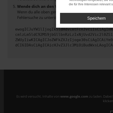
Technologien eingesetzt, die v
die für Ihre Interessen relevant s
Wende dich an den Webseitenbetreiber.
Wenn du alle oben genannten Schritte versucht hast, k
Fehlersuche zu unterstützen:
Speichern
ewogICJuYW1lIjogIk5ldHdvcmtFcnJvciIsCiAgImN
cmlzLm5ldC92MS9jbGllbnRzLzIxNjUvd2Vic2l0ZS1
ZWUyIiwKICAgICJoZWFkZXJzIjoge30sCiAgICAiYm9
dCI6IDAsCiAgICAicHJvZ3Jlc3MiOiBudWxsLAogICA
Es wird versucht, Inhalte von
www.google.com
zu laden. Dabei
klicken