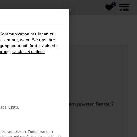
0
MENÜ
 Kommunikation mit Ihnen zu
stiken nur, wenn Sie uns Ihre
ung jederzeit für die Zukunft
ärung
,
Cookie-Richtlinie
.
inem anderen Browser oder in einem privaten Fenster?
Maps, Chats,
nd zu verbessern. Zudem werden
ht mehr unterstützt werden.