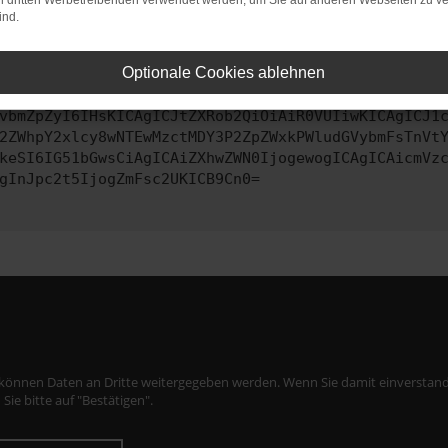
on dritten Werbetreibenden verwendet werden, um Sie auf anderen Webseiten zu ve
ind.
ontaktiere uns bitte. Wir werden versuchen, das Problem zu behe
Optionale Cookies ablehnen
vbmZpZyI6IHsKICAgICJtZXRob2QiOiAiR0VUIiwKICAgICJ1
2ZWhpY2xlcy8wNTEwMzctMDY3P2ZpZWxkPWludGVybmFsTnVt
keSI6IG51bGwsCiAgICAiZXhwZWN0IjogewogICAgICAicmVz
gInJpc2t5IjogZmFsc2UKICB9Cn0=
 können Daten an Dritte weitergegeben werden. Wenn Sie damit einverstand
 Sie bitte auf "Bestätigen".